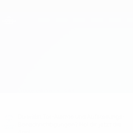
Direkt
zum
Hauptinhalt
UEFA Women's Champions League
Erhalten
Live-Ergebnisse &amp; Statistiken
UEFA Women's Champions League
Kiryat Gat vs Fomget SK Infos zum Spiel
Überblick
Updates
Infos zum Spiel
Du willst Tor-Alarme und Aufstellungs-
Benachrichtigungen? Hol dir jetzt die
App!