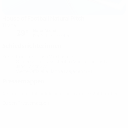
House of Football Natural Pitch
Tirana
klarer Abend
29°
Der Platz ist exzellent
Schiedsrichterinnen
Schiedsrichterin
Jana Van Laere
BEL
Schiedsrichterassistenten
Margot Jacobs
BEL
Jilan Taher
SWE
Vierte Offizielle
Hanna Laajanen
SWE
Pressemappen
Ausführliche und aktuelle Informationen zu jedem Spiel erhalten.
Zu den Pressemappen