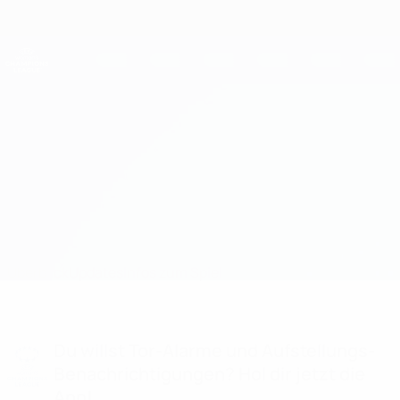
Direkt
zum
Hauptinhalt
UEFA Women's Champions League
Erhalten
Live-Ergebnisse &amp; Statistiken
UEFA Women's Champions League
Spartak Myjava vs Swieqi United
Überblick
Updates
Infos zum Spiel
Du willst Tor-Alarme und Aufstellungs-
Benachrichtigungen? Hol dir jetzt die
App!