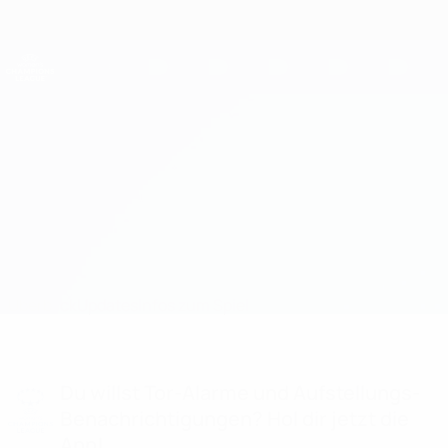
Direkt
zum
Hauptinhalt
UEFA Women's Champions League
Erhalten
Live-Ergebnisse &amp; Statistiken
UEFA Women's Champions League
OL Lyonnes vs Arsenal
Überblick
Updates
Infos zum Spiel
Du willst Tor-Alarme und Aufstellungs-
Benachrichtigungen? Hol dir jetzt die
App!