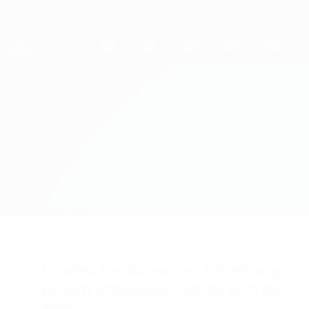
Direkt
zum
Hauptinhalt
UEFA Women's Champions League
Erhalten
Live-Ergebnisse &amp; Statistiken
UEFA Women's Champions League
Wolfsburg vs Galatasaray Aufstellungen
Überblick
Updates
Infos zum Spiel
Du willst Tor-Alarme und Aufstellungs-
Benachrichtigungen? Hol dir jetzt die
App!