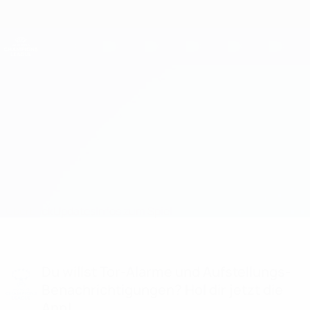
Direkt
zum
Hauptinhalt
UEFA Women's Champions League
Erhalten
Live-Ergebnisse &amp; Statistiken
UEFA Women's Champions League
Glentoran vs Pyunik Infos zum Spiel
Überblick
Updates
Infos zum Spiel
Du willst Tor-Alarme und Aufstellungs-
Benachrichtigungen? Hol dir jetzt die
App!