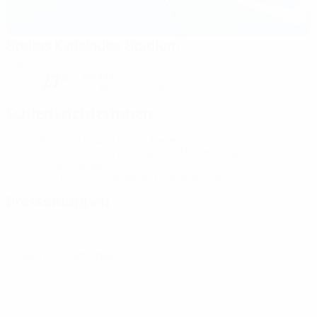
Stelios Kyriakides Stadium
Paphos
Sonnig
27°
Der Platz ist exzellent
Schiedsrichterinnen
Schiedsrichterin
Ana Maria Terteleac
ROU
Schiedsrichterassistenten
Roxana Ivanov
ROU
Irina Pozdejeva
LTU
Vierte Offizielle
Jurgita Mačikunytė
LTU
Pressemappen
Ausführliche und aktuelle Informationen zu jedem Spiel erhalten.
Zu den Pressemappen