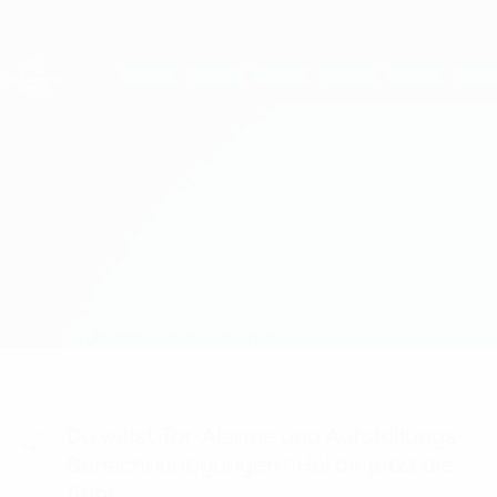
Direkt
zum
Hauptinhalt
UEFA Women's Champions League
Erhalten
Live-Ergebnisse &amp; Statistiken
UEFA Women's Champions League
OL Lyonnes vs Benfica
Überblick
Updates
Infos zum Spiel
Du willst Tor-Alarme und Aufstellungs-
Benachrichtigungen? Hol dir jetzt die
App!