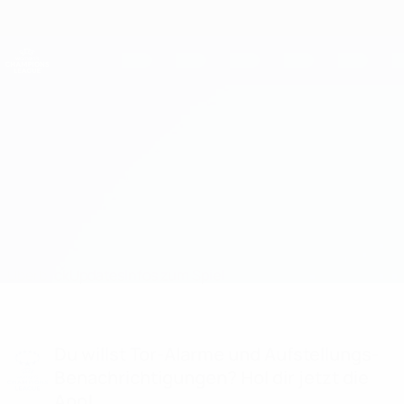
Direkt
zum
Hauptinhalt
UEFA Women's Champions League
Erhalten
Live-Ergebnisse &amp; Statistiken
UEFA Women's Champions League
Olimpia Cluj vs Kiryat Gat
Überblick
Updates
Infos zum Spiel
Du willst Tor-Alarme und Aufstellungs-
Benachrichtigungen? Hol dir jetzt die
App!