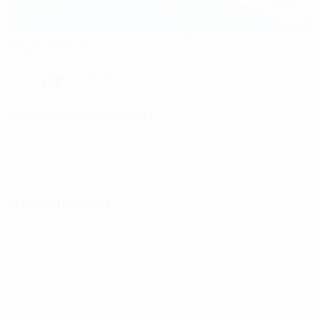
Køge Stadion
Köge
Sonnig
19°
Der Platz ist exzellent
Schiedsrichterinnen
Schiedsrichterin
Jurgita Mačikunytė
LTU
Schiedsrichterassistenten
Irina Pozdejeva
LTU
Oleksandra Vdovina
UKR
Vierte Offizielle
Liudmyla Telbukh
UKR
Pressemappen
Ausführliche und aktuelle Informationen zu jedem Spiel erhalten.
Zu den Pressemappen