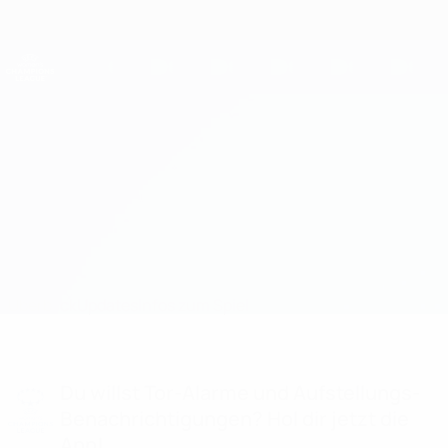
Direkt
zum
Hauptinhalt
UEFA Women's Champions League
Erhalten
Live-Ergebnisse &amp; Statistiken
UEFA Women's Champions League
HB Køge vs KuPS Kuopio Infos zum Spiel
Überblick
Updates
Infos zum Spiel
Du willst Tor-Alarme und Aufstellungs-
Benachrichtigungen? Hol dir jetzt die
App!