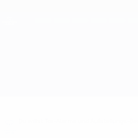
Direkt
zum
Hauptinhalt
UEFA Women's Champions League
Live-Ergebnisse &amp; Statistiken
UEFA Women's Champions League
Arsenal vs Wolfsburg
Überblick
Updates
Infos zum Spiel
Du willst Tor-Alarme und Aufstellungs-Ben