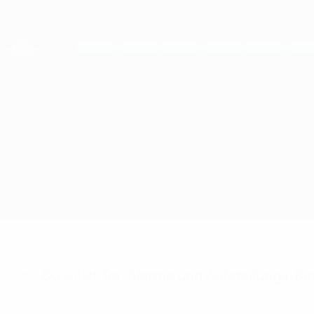
Direkt
zum
Hauptinhalt
UEFA Women's Champions League
Live-Ergebnisse &amp; Statistiken
UEFA Women's Champions League
Überblick
Updates
Infos zum Spiel
Paris SG vs Vllaznia Aufstellungen
Du willst Tor-Alarme und Aufstellungs-Ben