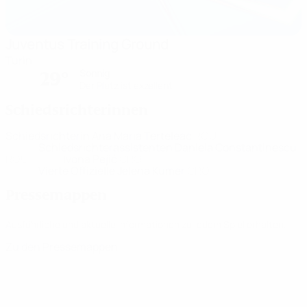
Juventus Training Ground
Turin
Sonnig
29°
Der Platz ist exzellent
Schiedsrichterinnen
Schiedsrichterin
Ana Maria Terteleac
ROU
Schiedsrichterassistenten
Daniela Constantinescu
ROU
Ivona Pejić
CRO
Vierte Offizielle
Jelena Kumer
CRO
Pressemappen
Ausführliche und aktuelle Informationen zu jedem Spiel erhalten.
Zu den Pressemappen