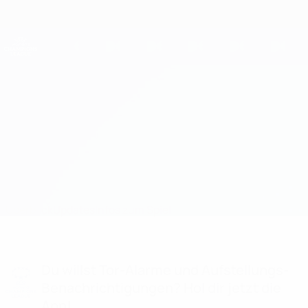
Direkt
zum
Hauptinhalt
UEFA Women's Champions League
Erhalten
Live-Ergebnisse &amp; Statistiken
UEFA Women's Champions League
Flora vs Racing Union Infos zum Spiel
Überblick
Updates
Infos zum Spiel
Du willst Tor-Alarme und Aufstellungs-
Benachrichtigungen? Hol dir jetzt die
App!