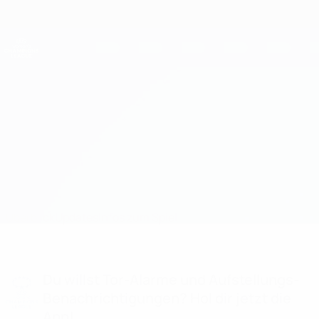
Direkt
zum
Hauptinhalt
UEFA Women's Champions League
Erhalten
Live-Ergebnisse &amp; Statistiken
UEFA Women's Champions League
Real Madrid vs Rosenborg
Überblick
Updates
Infos zum Spiel
Du willst Tor-Alarme und Aufstellungs-
Benachrichtigungen? Hol dir jetzt die
App!