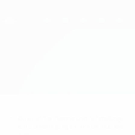
Direkt
zum
Hauptinhalt
UEFA Women's Champions League
Erhalten
Live-Ergebnisse &amp; Statistiken
UEFA Women's Champions League
Real Madrid vs Sturm
Überblick
Updates
Infos zum Spiel
Du willst Tor-Alarme und Aufstellungs-
Benachrichtigungen? Hol dir jetzt die
App!