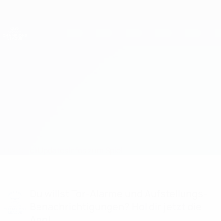
Direkt
zum
Hauptinhalt
UEFA Women's Champions League
Erhalten
Live-Ergebnisse &amp; Statistiken
UEFA Women's Champions League
OL Lyonnes vs Juventus Aufstellungen
Überblick
Updates
Infos zum Spiel
Du willst Tor-Alarme und Aufstellungs-
Benachrichtigungen? Hol dir jetzt die
App!