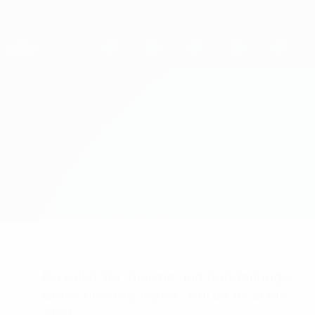
Direkt
zum
Hauptinhalt
UEFA Women's Champions League
Erhalten
Live-Ergebnisse &amp; Statistiken
UEFA Women's Champions League
Paris SG vs Breiðablik
Überblick
Updates
Infos zum Spiel
Du willst Tor-Alarme und Aufstellungs-
Benachrichtigungen? Hol dir jetzt die
App!