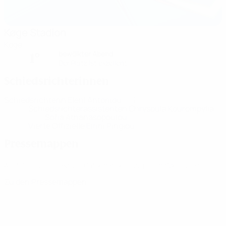
Køge Stadion
Köge
bewölkter Abend
1°
Der Platz ist exzellent
Schiedsrichterinnen
Schiedsrichterin
Eleni Antoniou
GRE
Schiedsrichterassistenten
Chrysoula Kourompylia
GRE
Sofia Athanasopoulou
GRE
Vierte Offizielle
Eirini Pingiou
GRE
Pressemappen
Ausführliche und aktuelle Informationen zu jedem Spiel erhalten.
Zu den Pressemappen