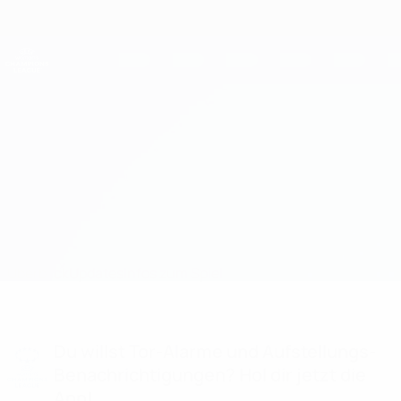
Direkt
zum
Hauptinhalt
UEFA Women's Champions League
Erhalten
Live-Ergebnisse &amp; Statistiken
UEFA Women's Champions League
HB Køge vs Hoffenheim Infos zum Spiel
Überblick
Updates
Infos zum Spiel
Du willst Tor-Alarme und Aufstellungs-
Benachrichtigungen? Hol dir jetzt die
App!