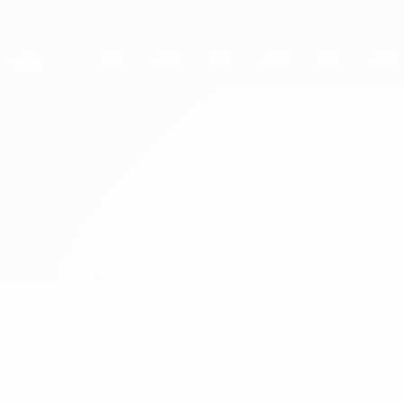
Direkt
zum
Hauptinhalt
UEFA Women's Champions League
Erhalten
Live-Ergebnisse &amp; Statistiken
UEFA Women's Champions League
Twente vs Benfica
Überblick
Updates
Infos zum Spiel
Du willst Tor-Alarme und Aufstellungs-
Benachrichtigungen? Hol dir jetzt die
App!