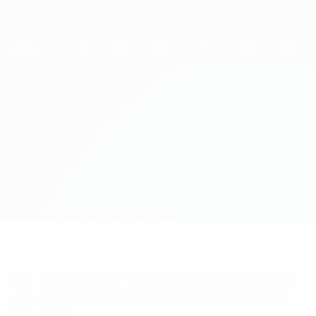
Direkt
zum
Hauptinhalt
UEFA Women's Champions League
Erhalten
Live-Ergebnisse &amp; Statistiken
UEFA Women's Champions League
Häcken vs Man City
Überblick
Updates
Infos zum Spiel
Du willst Tor-Alarme und Aufstellungs-
Benachrichtigungen? Hol dir jetzt die
App!