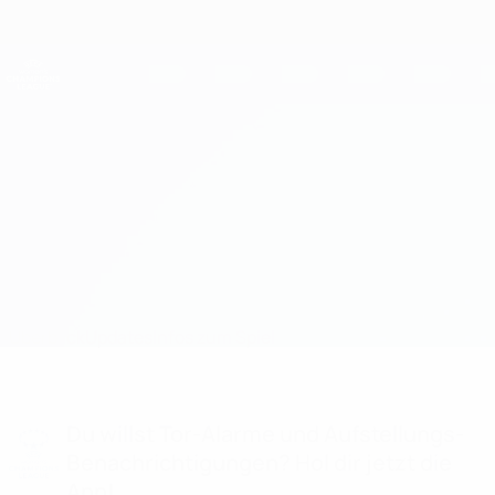
Direkt
zum
Hauptinhalt
UEFA Women's Champions League
Erhalten
Live-Ergebnisse &amp; Statistiken
UEFA Women's Champions League
RFS vs Braga
Überblick
Updates
Infos zum Spiel
Du willst Tor-Alarme und Aufstellungs-
Benachrichtigungen? Hol dir jetzt die
App!