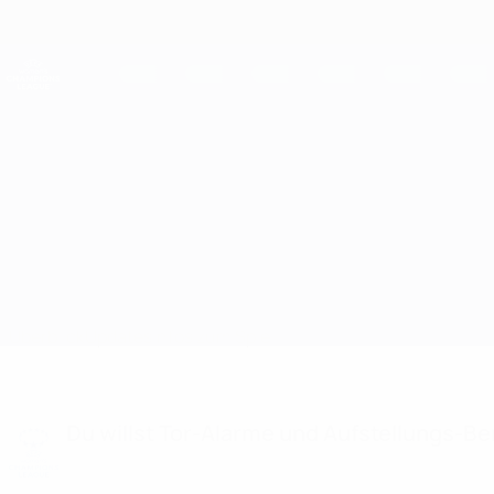
Direkt
zum
Hauptinhalt
UEFA Women's Champions League
Live-Ergebnisse &amp; Statistiken
UEFA Women's Champions League
Cardiff Met vs Mura
Überblick
Updates
Infos zum Spiel
Du willst Tor-Alarme und Aufstellungs-Ben