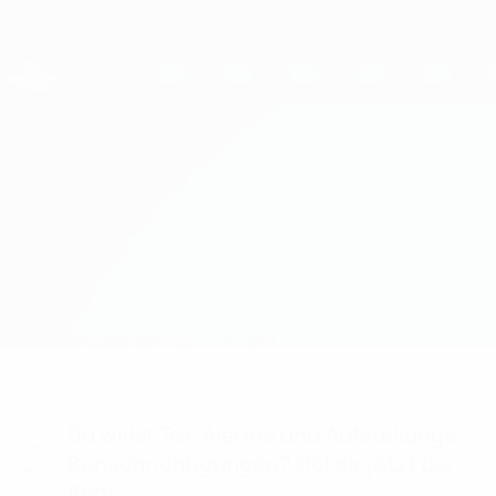
Direkt
zum
Hauptinhalt
UEFA Women's Champions League
Erhalten
Live-Ergebnisse &amp; Statistiken
UEFA Women's Champions League
Mitrovica vs Ataşehir Infos zum Spiel
Überblick
Updates
Infos zum Spiel
Du willst Tor-Alarme und Aufstellungs-
Benachrichtigungen? Hol dir jetzt die
App!