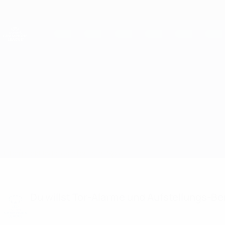
Direkt
zum
Hauptinhalt
UEFA Women's Champions League
Live-Ergebnisse &amp; Statistiken
UEFA Women's Champions League
Montpellier vs Zvezda-2005
Überblick
Updates
Infos zum Spiel
Du willst Tor-Alarme und Aufstellungs-Ben