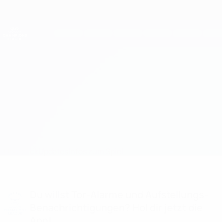
Direkt
zum
Hauptinhalt
UEFA Women's Champions League
Erhalten
Live-Ergebnisse &amp; Statistiken
UEFA Women's Champions League
NSA Sofia vs Sturm
Überblick
Updates
Infos zum Spiel
Du willst Tor-Alarme und Aufstellungs-
Benachrichtigungen? Hol dir jetzt die
App!