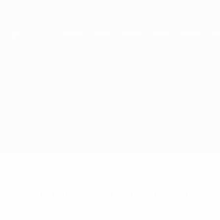
Direkt
zum
Hauptinhalt
UEFA Women's Champions League
Live-Ergebnisse &amp; Statistiken
UEFA Women's Champions League
Überblick
Updates
Infos zum Spiel
Medyk vs Shelbourne Aufstellungen
Du willst Tor-Alarme und Aufstellungs-Ben