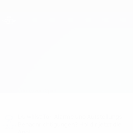
Direkt
zum
Hauptinhalt
UEFA Women's Champions League
Erhalten
Live-Ergebnisse &amp; Statistiken
UEFA Women's Champions League
Liverpool vs Linköping
Überblick
Infos zum Spiel
Du willst Tor-Alarme und Aufstellungs-
Benachrichtigungen? Hol dir jetzt die
App!