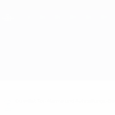
Direkt
zum
Hauptinhalt
UEFA Women's Champions League
Live-Ergebnisse &amp; Statistiken
UEFA Women's Champions League
Ataşehir vs Mura
Überblick
Infos zum Spiel
Du willst Tor-Alarme und Aufstellungs-Ben