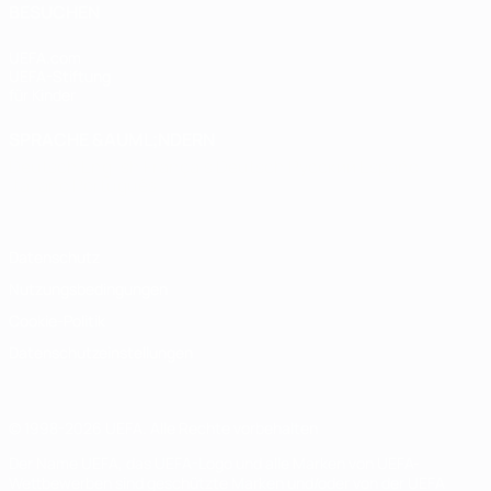
BESUCHEN
UEFA.com
UEFA-Stiftung
für Kinder
SPRACHE &AUML;NDERN
Deutsch
English
Français
Deutsch
Русский
Español
Italiano
Português
Datenschutz
Nutzungsbedingungen
Cookie-Politik
Datenschutzeinstellungen
© 1998-2026 UEFA. Alle Rechte vorbehalten
Der Name UEFA, das UEFA-Logo und alle Marken von UEFA-
Wettbewerben sind geschützte Marken und/oder von der UEFA