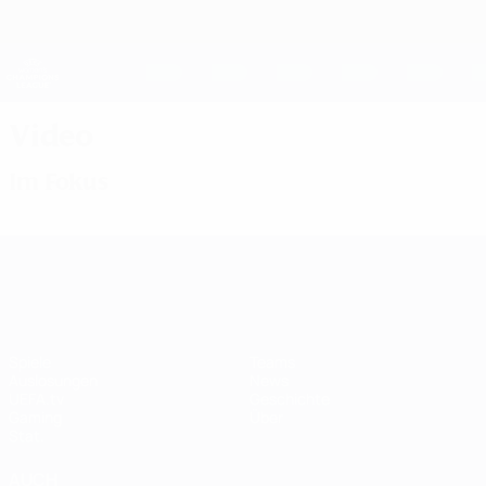
Direkt
zum
Hauptinhalt
UEFA Women's Champions League
Erhalten
Live-Ergebnisse &amp; Statistiken
UEFA Women's Champions League
Video
Im Fokus
UEFA Women's Champions League
Spiele
Teams
Auslosungen
News
UEFA.tv
Geschichte
Gaming
Über
Stat.
AUCH