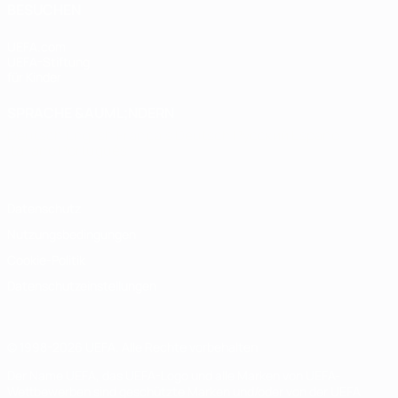
BESUCHEN
UEFA.com
UEFA-Stiftung
für Kinder
SPRACHE &AUML;NDERN
Deutsch
English
Français
Deutsch
Русский
Español
Italiano
Português
Datenschutz
Nutzungsbedingungen
Cookie-Politik
Datenschutzeinstellungen
© 1998-2026 UEFA. Alle Rechte vorbehalten
Der Name UEFA, das UEFA-Logo und alle Marken von UEFA-
Wettbewerben sind geschützte Marken und/oder von der UEFA