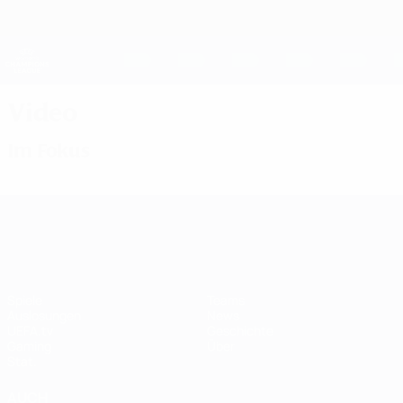
Direkt
zum
Hauptinhalt
UEFA Women's Champions League
Erhalten
Live-Ergebnisse &amp; Statistiken
UEFA Women's Champions League
Video
Im Fokus
UEFA Women's Champions League
Spiele
Teams
Auslosungen
News
UEFA.tv
Geschichte
Gaming
Über
Stat.
AUCH