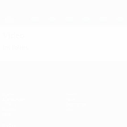
Direkt
zum
Hauptinhalt
UEFA Women's Champions League
Erhalten
Live-Ergebnisse &amp; Statistiken
UEFA Women's Champions League
Video
Im Fokus
UEFA Women's Champions League
Spiele
Teams
Auslosungen
News
UEFA.tv
Geschichte
Gaming
Über
Stat.
AUCH