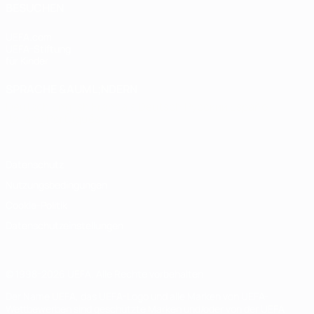
BESUCHEN
UEFA.com
UEFA-Stiftung
für Kinder
SPRACHE &AUML;NDERN
Deutsch
English
Français
Deutsch
Русский
Español
Italiano
Português
Datenschutz
Nutzungsbedingungen
Cookie-Politik
Datenschutzeinstellungen
© 1998-2026 UEFA. Alle Rechte vorbehalten
Der Name UEFA, das UEFA-Logo und alle Marken von UEFA-
Wettbewerben sind geschützte Marken und/oder von der UEFA