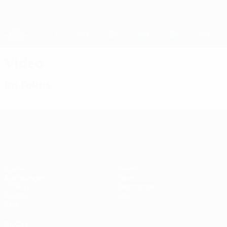
Direkt
zum
Hauptinhalt
UEFA Women's Champions League
Erhalten
Live-Ergebnisse &amp; Statistiken
UEFA Women's Champions League
Video
Im Fokus
UEFA Women's Champions League
Spiele
Teams
Auslosungen
News
UEFA.tv
Geschichte
Gaming
Über
Stat.
AUCH