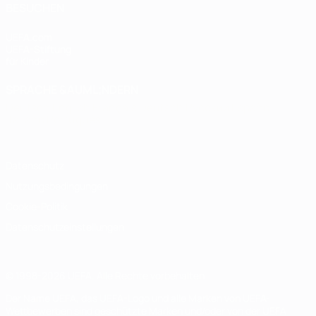
BESUCHEN
UEFA.com
UEFA-Stiftung
für Kinder
SPRACHE &AUML;NDERN
Deutsch
English
Français
Deutsch
Русский
Español
Italiano
Português
Datenschutz
Nutzungsbedingungen
Cookie-Politik
Datenschutzeinstellungen
© 1998-2026 UEFA. Alle Rechte vorbehalten
Der Name UEFA, das UEFA-Logo und alle Marken von UEFA-
Wettbewerben sind geschützte Marken und/oder von der UEFA