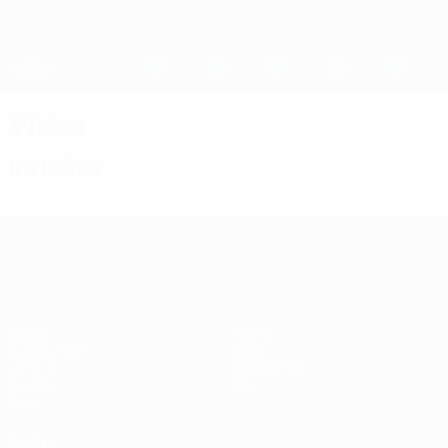
Direkt
zum
Hauptinhalt
UEFA Women's Champions League
Erhalten
Live-Ergebnisse &amp; Statistiken
UEFA Women's Champions League
Video
Im Fokus
UEFA Women's Champions League
Spiele
Teams
Auslosungen
News
UEFA.tv
Geschichte
Gaming
Über
Stat.
AUCH