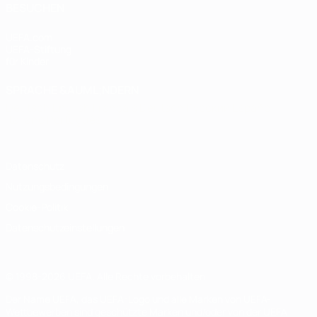
BESUCHEN
UEFA.com
UEFA-Stiftung
für Kinder
SPRACHE &AUML;NDERN
Deutsch
English
Français
Deutsch
Русский
Español
Italiano
Português
Datenschutz
Nutzungsbedingungen
Cookie-Politik
Datenschutzeinstellungen
© 1998-2026 UEFA. Alle Rechte vorbehalten
Der Name UEFA, das UEFA-Logo und alle Marken von UEFA-
Wettbewerben sind geschützte Marken und/oder von der UEFA