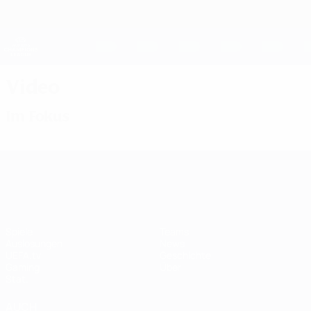
Direkt
zum
Hauptinhalt
UEFA Women's Champions League
Erhalten
Live-Ergebnisse &amp; Statistiken
UEFA Women's Champions League
Video
Im Fokus
UEFA Women's Champions League
Spiele
Teams
Auslosungen
News
UEFA.tv
Geschichte
Gaming
Über
Stat.
AUCH