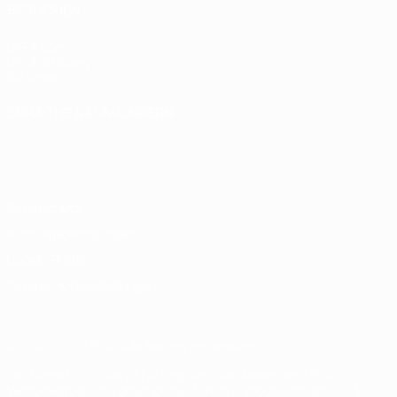
BESUCHEN
UEFA.com
UEFA-Stiftung
für Kinder
SPRACHE &AUML;NDERN
Deutsch
English
Français
Deutsch
Русский
Español
Italiano
Português
Datenschutz
Nutzungsbedingungen
Cookie-Politik
Datenschutzeinstellungen
© 1998-2026 UEFA. Alle Rechte vorbehalten
Der Name UEFA, das UEFA-Logo und alle Marken von UEFA-
Wettbewerben sind geschützte Marken und/oder von der UEFA