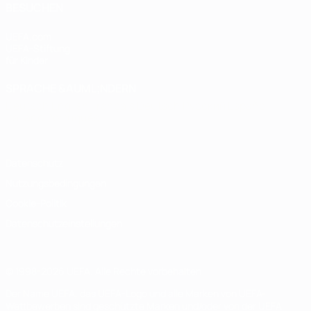
BESUCHEN
UEFA.com
UEFA-Stiftung
für Kinder
SPRACHE &AUML;NDERN
Deutsch
English
Français
Deutsch
Русский
Español
Italiano
Português
Datenschutz
Nutzungsbedingungen
Cookie-Politik
Datenschutzeinstellungen
© 1998-2026 UEFA. Alle Rechte vorbehalten
Der Name UEFA, das UEFA-Logo und alle Marken von UEFA-
Wettbewerben sind geschützte Marken und/oder von der UEFA