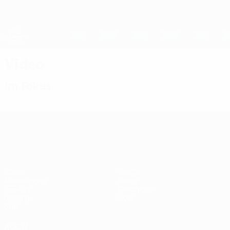
Direkt
zum
Hauptinhalt
UEFA Women's Champions League
Erhalten
Live-Ergebnisse &amp; Statistiken
UEFA Women's Champions League
Video
Im Fokus
UEFA Women's Champions League
Spiele
Teams
Auslosungen
News
UEFA.tv
Geschichte
Gaming
Über
Stat.
AUCH