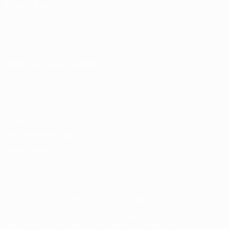
BESUCHEN
UEFA.com
UEFA-Stiftung
für Kinder
SPRACHE &AUML;NDERN
Deutsch
English
Français
Deutsch
Русский
Español
Italiano
Português
Datenschutz
Nutzungsbedingungen
Cookie-Politik
Datenschutzeinstellungen
© 1998-2026 UEFA. Alle Rechte vorbehalten
Der Name UEFA, das UEFA-Logo und alle Marken von UEFA-
Wettbewerben sind geschützte Marken und/oder von der UEFA