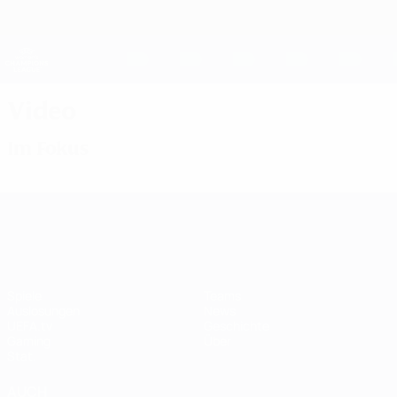
Direkt
zum
Hauptinhalt
UEFA Women's Champions League
Erhalten
Live-Ergebnisse &amp; Statistiken
UEFA Women's Champions League
Video
Im Fokus
UEFA Women's Champions League
Spiele
Teams
Auslosungen
News
UEFA.tv
Geschichte
Gaming
Über
Stat.
AUCH