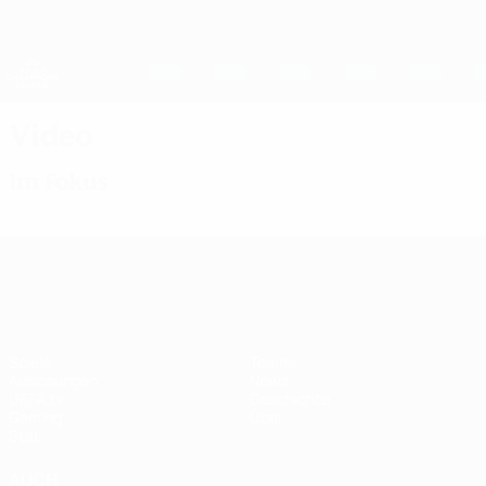
Direkt
zum
Hauptinhalt
UEFA Women's Champions League
Erhalten
Live-Ergebnisse &amp; Statistiken
UEFA Women's Champions League
Video
Im Fokus
UEFA Women's Champions League
Spiele
Teams
Auslosungen
News
UEFA.tv
Geschichte
Gaming
Über
Stat.
AUCH