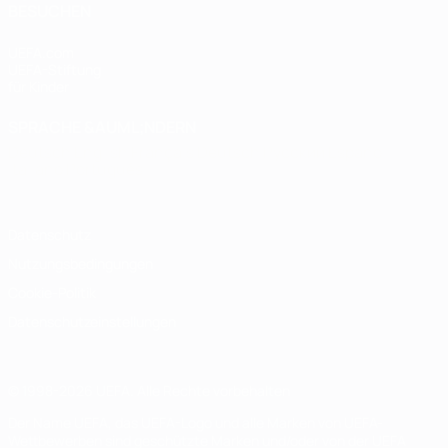
BESUCHEN
UEFA.com
UEFA-Stiftung
für Kinder
SPRACHE &AUML;NDERN
Deutsch
English
Français
Deutsch
Русский
Español
Italiano
Português
Datenschutz
Nutzungsbedingungen
Cookie-Politik
Datenschutzeinstellungen
© 1998-2026 UEFA. Alle Rechte vorbehalten
Der Name UEFA, das UEFA-Logo und alle Marken von UEFA-
Wettbewerben sind geschützte Marken und/oder von der UEFA