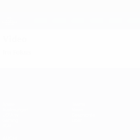
Direkt
zum
Hauptinhalt
UEFA Women's Champions League
Erhalten
Live-Ergebnisse &amp; Statistiken
UEFA Women's Champions League
Video
Im Fokus
UEFA Women's Champions League
Spiele
Teams
Auslosungen
News
UEFA.tv
Geschichte
Gaming
Über
Stat.
AUCH