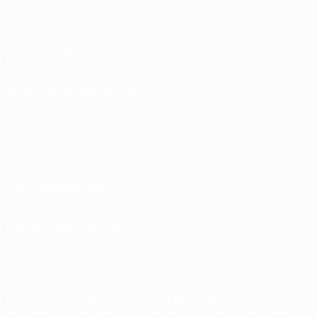
BESUCHEN
UEFA.com
UEFA-Stiftung
für Kinder
SPRACHE &AUML;NDERN
Deutsch
English
Français
Deutsch
Русский
Español
Italiano
Português
Datenschutz
Nutzungsbedingungen
Cookie-Politik
Datenschutzeinstellungen
© 1998-2026 UEFA. Alle Rechte vorbehalten
Der Name UEFA, das UEFA-Logo und alle Marken von UEFA-
Wettbewerben sind geschützte Marken und/oder von der UEFA