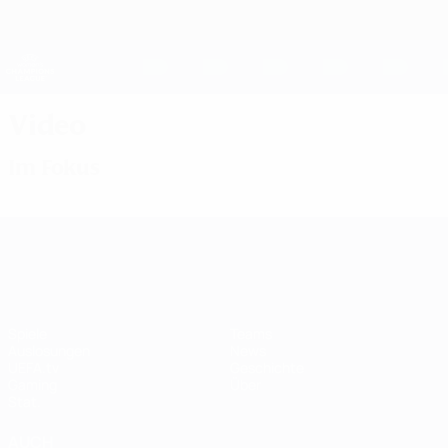
Direkt
zum
Hauptinhalt
UEFA Women's Champions League
Erhalten
Live-Ergebnisse &amp; Statistiken
UEFA Women's Champions League
Video
Im Fokus
UEFA Women's Champions League
Spiele
Teams
Auslosungen
News
UEFA.tv
Geschichte
Gaming
Über
Stat.
AUCH