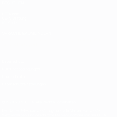
BESUCHEN
UEFA.com
UEFA-Stiftung
für Kinder
SPRACHE &AUML;NDERN
Deutsch
English
Français
Deutsch
Русский
Español
Italiano
Português
Datenschutz
Nutzungsbedingungen
Cookie-Politik
Datenschutzeinstellungen
© 1998-2026 UEFA. Alle Rechte vorbehalten
Der Name UEFA, das UEFA-Logo und alle Marken von UEFA-
Wettbewerben sind geschützte Marken und/oder von der UEFA