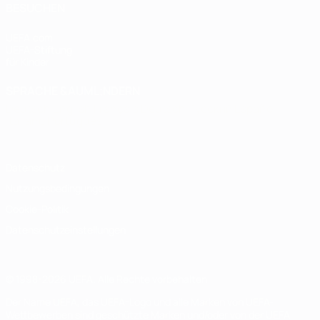
BESUCHEN
UEFA.com
UEFA-Stiftung
für Kinder
SPRACHE &AUML;NDERN
Deutsch
English
Français
Deutsch
Русский
Español
Italiano
Português
Datenschutz
Nutzungsbedingungen
Cookie-Politik
Datenschutzeinstellungen
© 1998-2026 UEFA. Alle Rechte vorbehalten
Der Name UEFA, das UEFA-Logo und alle Marken von UEFA-
Wettbewerben sind geschützte Marken und/oder von der UEFA