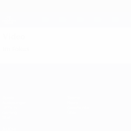
Direkt
zum
Hauptinhalt
UEFA Women's Champions League
Erhalten
Live-Ergebnisse &amp; Statistiken
UEFA Women's Champions League
Video
Im Fokus
UEFA Women's Champions League
Spiele
Teams
Auslosungen
News
UEFA.tv
Geschichte
Gaming
Über
Stat.
AUCH