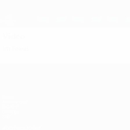
Direkt
zum
Hauptinhalt
UEFA Women's Champions League
Live-Ergebnisse &amp; Statistiken
UEFA Women's Champions League
Video
Im Fokus
UEFA Women's Champions League
Spiele
Auslosungen
UEFA.tv
Gaming
Stat.
AUCH BESUCHEN