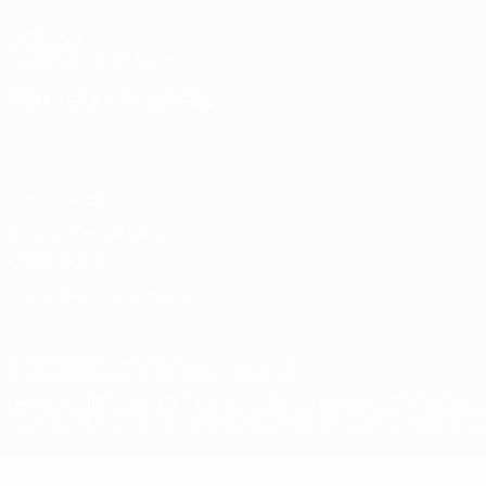
UEFA.com
UEFA-Stiftung für Kinder
SPRACHE &AUML;NDERN
Deutsch
English
Français
Deutsch
Русский
Español
Italiano
Datenschutz
Nutzungsbedingungen
Cookie-Politik
Datenschutzeinstellungen
© 1998-2026 UEFA. Alle Rechte vorbehalten
Der Name UEFA, das UEFA-Logo und alle Marken von UEFA-Wettbewerb
werden. Mit der Verwendung von UEFA.com erklären Sie sich mit den