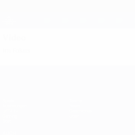
Direkt
zum
Hauptinhalt
UEFA Women's Champions League
Erhalten
Live-Ergebnisse &amp; Statistiken
UEFA Women's Champions League
Video
Im Fokus
UEFA Women's Champions League
Spiele
Teams
Auslosungen
News
UEFA.tv
Geschichte
Gaming
Über
Stat.
AUCH