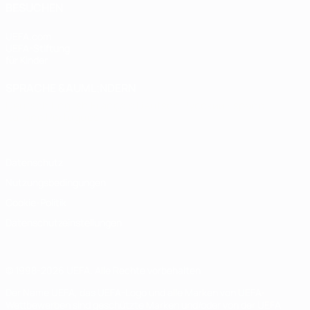
BESUCHEN
UEFA.com
UEFA-Stiftung
für Kinder
SPRACHE &AUML;NDERN
Deutsch
English
Français
Deutsch
Русский
Español
Italiano
Português
Datenschutz
Nutzungsbedingungen
Cookie-Politik
Datenschutzeinstellungen
© 1998-2026 UEFA. Alle Rechte vorbehalten
Der Name UEFA, das UEFA-Logo und alle Marken von UEFA-
Wettbewerben sind geschützte Marken und/oder von der UEFA