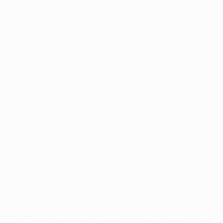
BESUCHEN
UEFA.com
UEFA-Stiftung
für Kinder
SPRACHE &AUML;NDERN
Deutsch
English
Français
Deutsch
Русский
Español
Italiano
Português
Datenschutz
Nutzungsbedingungen
Cookie-Politik
Datenschutzeinstellungen
© 1998-2026 UEFA. Alle Rechte vorbehalten
Der Name UEFA, das UEFA-Logo und alle Marken von UEFA-
Wettbewerben sind geschützte Marken und/oder von der UEFA