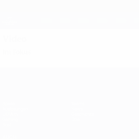
Direkt
zum
Hauptinhalt
UEFA Women's Champions League
Erhalten
Live-Ergebnisse &amp; Statistiken
UEFA Women's Champions League
Video
Im Fokus
UEFA Women's Champions League
Spiele
Teams
Auslosungen
News
UEFA.tv
Geschichte
Gaming
Über
Stat.
AUCH