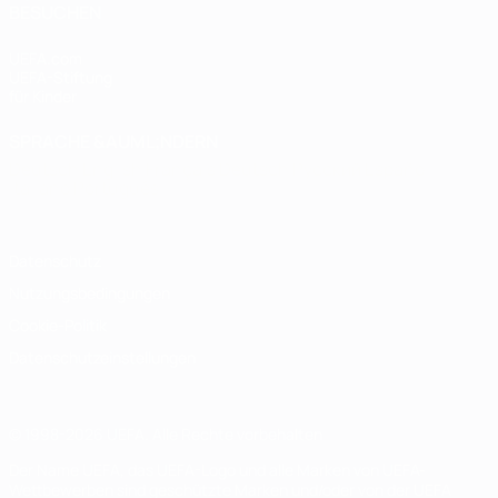
BESUCHEN
UEFA.com
UEFA-Stiftung
für Kinder
SPRACHE &AUML;NDERN
Deutsch
English
Français
Deutsch
Русский
Español
Italiano
Português
Datenschutz
Nutzungsbedingungen
Cookie-Politik
Datenschutzeinstellungen
© 1998-2026 UEFA. Alle Rechte vorbehalten
Der Name UEFA, das UEFA-Logo und alle Marken von UEFA-
Wettbewerben sind geschützte Marken und/oder von der UEFA