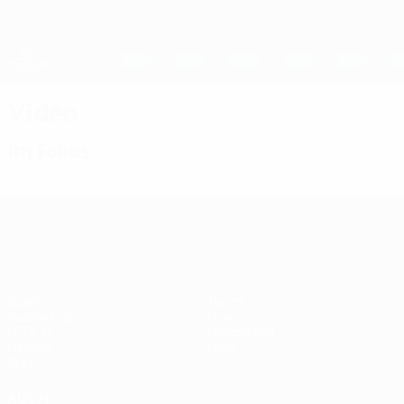
Direkt
zum
Hauptinhalt
UEFA Women's Champions League
Erhalten
Live-Ergebnisse &amp; Statistiken
UEFA Women's Champions League
Video
Im Fokus
UEFA Women's Champions League
Spiele
Teams
Auslosungen
News
UEFA.tv
Geschichte
Gaming
Über
Stat.
AUCH