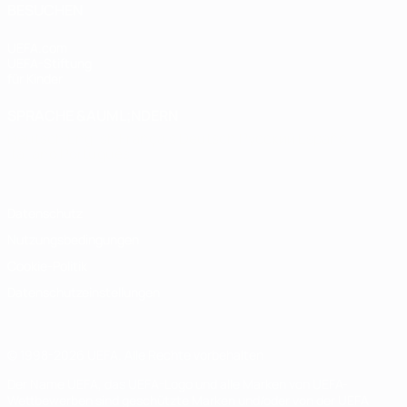
BESUCHEN
UEFA.com
UEFA-Stiftung
für Kinder
SPRACHE &AUML;NDERN
Deutsch
English
Français
Deutsch
Русский
Español
Italiano
Português
Datenschutz
Nutzungsbedingungen
Cookie-Politik
Datenschutzeinstellungen
© 1998-2026 UEFA. Alle Rechte vorbehalten
Der Name UEFA, das UEFA-Logo und alle Marken von UEFA-
Wettbewerben sind geschützte Marken und/oder von der UEFA