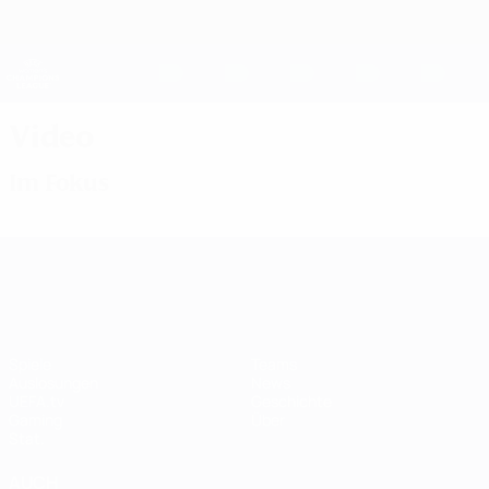
Direkt
zum
Hauptinhalt
UEFA Women's Champions League
Erhalten
Live-Ergebnisse &amp; Statistiken
UEFA Women's Champions League
Video
Im Fokus
UEFA Women's Champions League
Spiele
Teams
Auslosungen
News
UEFA.tv
Geschichte
Gaming
Über
Stat.
AUCH