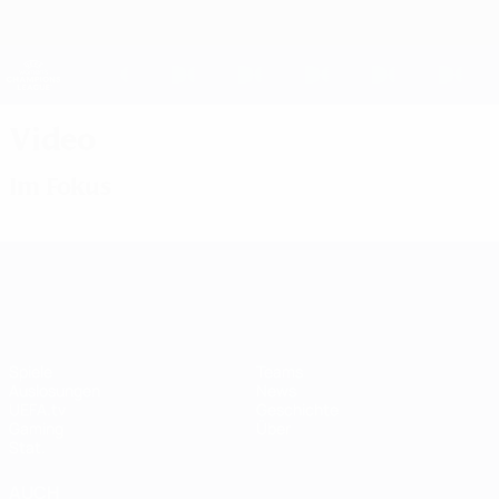
Direkt
zum
Hauptinhalt
UEFA Women's Champions League
Erhalten
Live-Ergebnisse &amp; Statistiken
UEFA Women's Champions League
Video
Im Fokus
UEFA Women's Champions League
Spiele
Teams
Auslosungen
News
UEFA.tv
Geschichte
Gaming
Über
Stat.
AUCH