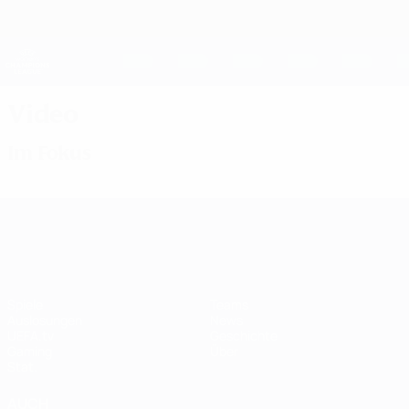
Direkt
zum
Hauptinhalt
UEFA Women's Champions League
Erhalten
Live-Ergebnisse &amp; Statistiken
UEFA Women's Champions League
Video
Im Fokus
UEFA Women's Champions League
Spiele
Teams
Auslosungen
News
UEFA.tv
Geschichte
Gaming
Über
Stat.
AUCH