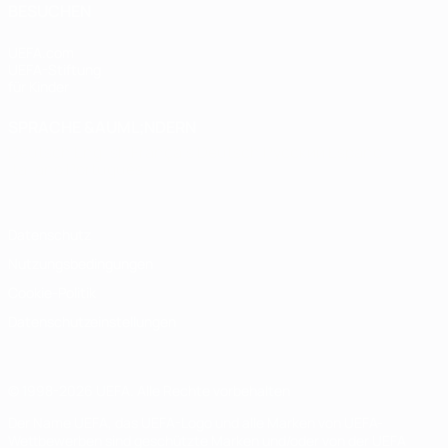
BESUCHEN
UEFA.com
UEFA-Stiftung
für Kinder
SPRACHE &AUML;NDERN
Deutsch
English
Français
Deutsch
Русский
Español
Italiano
Português
Datenschutz
Nutzungsbedingungen
Cookie-Politik
Datenschutzeinstellungen
© 1998-2026 UEFA. Alle Rechte vorbehalten
Der Name UEFA, das UEFA-Logo und alle Marken von UEFA-
Wettbewerben sind geschützte Marken und/oder von der UEFA