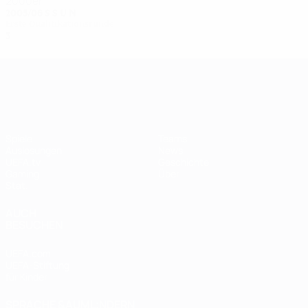
2000er
2005/06
S
S
U
N
Erste Qualifikationsrunde
3
2
0
1
UEFA Women's Champions League
Spiele
Teams
Auslosungen
News
UEFA.tv
Geschichte
Gaming
Über
Stat.
AUCH
BESUCHEN
UEFA.com
UEFA-Stiftung
für Kinder
SPRACHE &AUML;NDERN