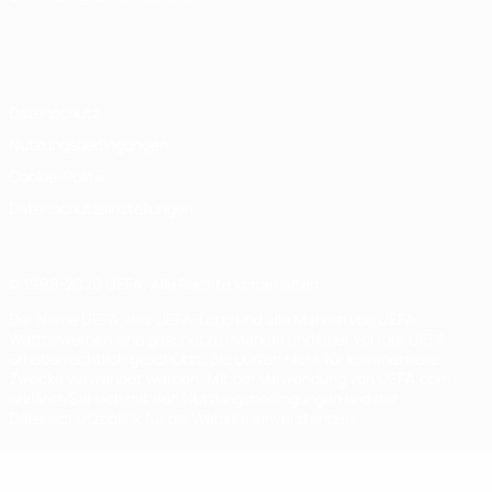
Deutsch
English
Français
Deutsch
Русский
Español
Italiano
Português
Datenschutz
Nutzungsbedingungen
Cookie-Politik
Datenschutzeinstellungen
© 1998-2026 UEFA. Alle Rechte vorbehalten
Der Name UEFA, das UEFA-Logo und alle Marken von UEFA-
Wettbewerben sind geschützte Marken und/oder von der UEFA
urheberrechtlich geschützt. Sie dürfen nicht für kommerzielle
Zwecke verwendet werden. Mit der Verwendung von UEFA.com
erklären Sie sich mit den Nutzungsbedingungen und der
Datenschutzpolitik für die Website einverstanden.