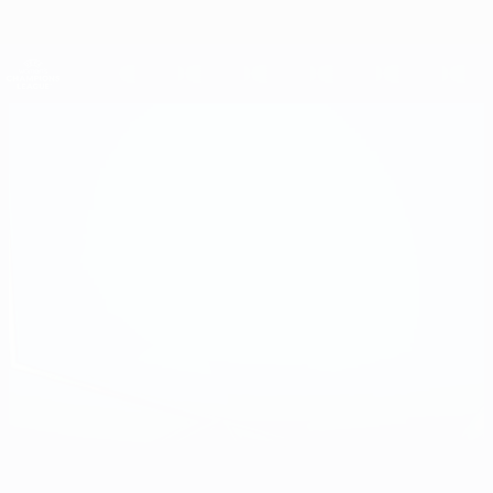
Direkt
zum
Hauptinhalt
UEFA Women's Champions League
Erhalten
Live-Ergebnisse &amp; Statistiken
UEFA Women's Champions League