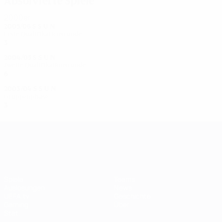
Absolvierte Spiele
2000er
2005/06
S
S
U
N
Erste Qualifikationsrunde
3
1
1
1
2004/05
S
S
U
N
Zweite Qualifikationsrunde
6
3
0
3
2003/04
S
S
U
N
Gruppenphase
3
1
1
1
UEFA Women's Champions League
Spiele
Teams
Auslosungen
News
UEFA.tv
Geschichte
Gaming
Über
Stat.