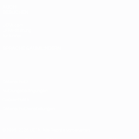
AUCH
BESUCHEN
UEFA.com
UEFA-Stiftung
für Kinder
SPRACHE &AUML;NDERN
Deutsch
English
Français
Deutsch
Русский
Español
Italiano
Português
Datenschutz
Nutzungsbedingungen
Cookie-Politik
Datenschutzeinstellungen
© 1998-2026 UEFA. Alle Rechte vorbehalten