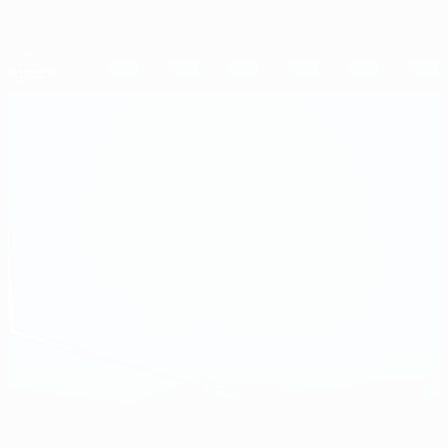
Direkt
zum
Hauptinhalt
UEFA Women's Champions League
Erhalten
Live-Ergebnisse &amp; Statistiken
UEFA Women's Champions League