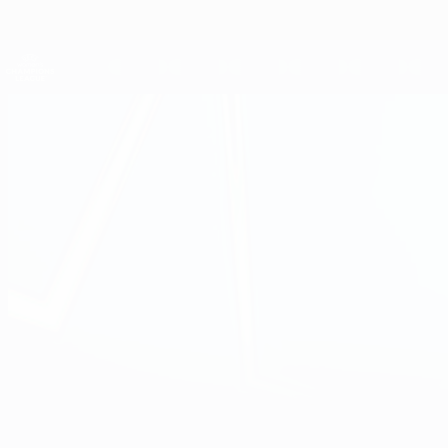
Direkt
zum
Hauptinhalt
UEFA Women's Champions League
Live-Ergebnisse &amp; Statistiken
UEFA Women's Champions League