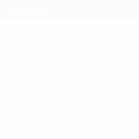
CFF Clujana
Beste Torschützen
15
7
6
5
Olar
Striblea
Duşa
Laiu
Meiste Einsätze
24
21
21
21
Olar
Sârghe
Iuşan
Dragoescu
Absolvierte Spiele
2010er