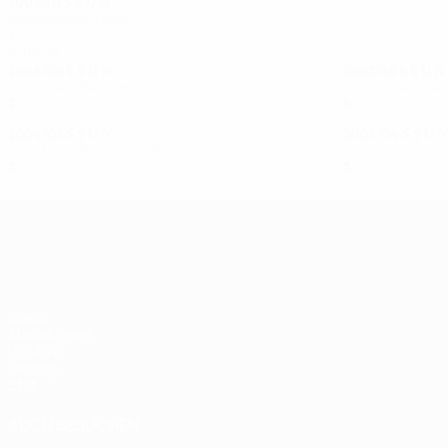
2009/10
S
S
U
N
Qualifikationsrunde
3
2
0
1
2000er
2008/09
S
S
U
N
2007/08
S
S
U
N
Erste Qualifikationsrunde
Zweite Qualifika
3
2
0
1
6
2
1
3
2004/05
S
S
U
N
2003/04
S
S
U
N
Erste Qualifikationsrunde
Gruppenphase
3
1
1
1
3
0
1
2
UEFA Women's Champions League
Spiele
Auslosungen
UEFA.tv
Gaming
Stat.
AUCH BESUCHEN