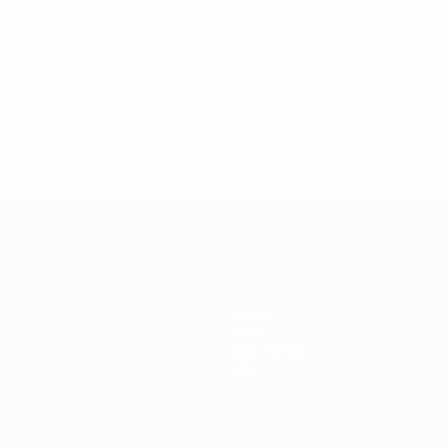
2006/07
S
S
U
N
tionsrunde
Erste Qualifikationsrunde
3
0
0
3
Teams
News
Geschichte
Über