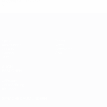
Gruppenphase - Endrunde
3
0
0
3
UEFA Women's Champions League
Spiele
Teams
Auslosungen
News
UEFA.tv
Geschichte
Gaming
Über
Stat.
AUCH
BESUCHEN
UEFA.com
UEFA-Stiftung
für Kinder
SPRACHE &AUML;NDERN
Deutsch
English
Français
Deutsch
Русский
Español