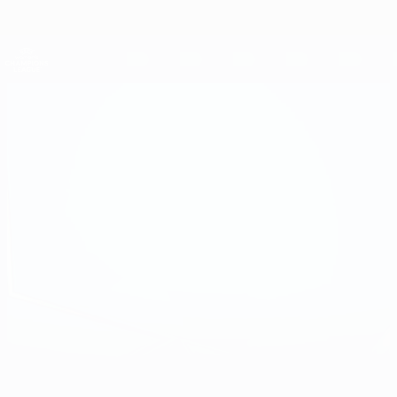
Direkt
zum
Hauptinhalt
UEFA Women's Champions League
Erhalten
Live-Ergebnisse &amp; Statistiken
UEFA Women's Champions League