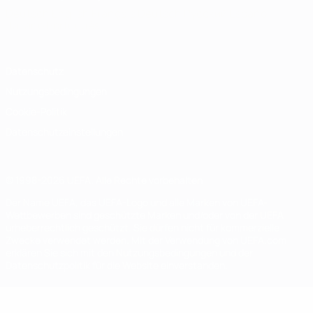
Deutsch
English
Français
Deutsch
Русский
Español
Italiano
Português
Datenschutz
Nutzungsbedingungen
Cookie-Politik
Datenschutzeinstellungen
© 1998-2026 UEFA. Alle Rechte vorbehalten
Der Name UEFA, das UEFA-Logo und alle Marken von UEFA-
Wettbewerben sind geschützte Marken und/oder von der UEFA
urheberrechtlich geschützt. Sie dürfen nicht für kommerzielle
Zwecke verwendet werden. Mit der Verwendung von UEFA.com
erklären Sie sich mit den Nutzungsbedingungen und der
Datenschutzpolitik für die Website einverstanden.