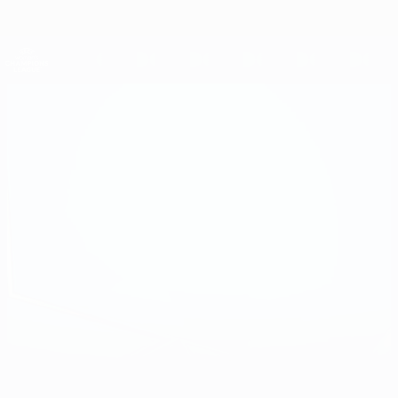
Direkt
zum
Hauptinhalt
UEFA Women's Champions League
Erhalten
Live-Ergebnisse &amp; Statistiken
UEFA Women's Champions League