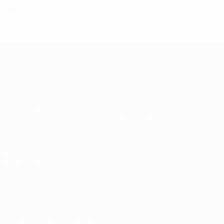
2000er
2001/02
S
S
U
N
Gruppenphase - Endrunde
3
0
0
3
UEFA Women's Champions League
Spiele
Teams
Auslosungen
News
UEFA.tv
Geschichte
Gaming
Über
Stat.
AUCH
BESUCHEN
UEFA.com
UEFA-Stiftung
für Kinder
SPRACHE &AUML;NDERN